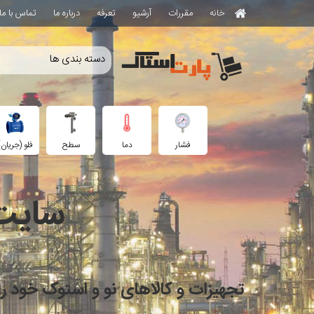
خانه
مقررات
آرشیو
تعرفه
درباره ما
تماس با ما
فشار
دما
سطح
فلو (جریان)
سایت 
تجهیزات و کالاهای نو و استوک خود