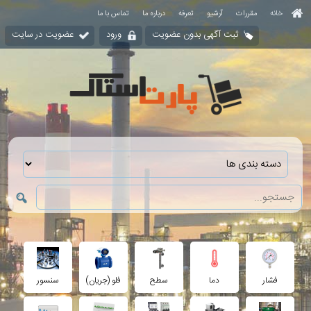
خانه
مقررات
آرشیو
تعرفه
درباره ما
تماس با ما
ثبت آگهی بدون عضویت
ورود
عضویت در سایت
فشار
دما
سطح
فلو (جریان)
سنسور