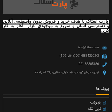
پارت استاک با هدف خرید و فروش بدون واسطه‌ی آنلاین
و دسترسی آسان و سریع به موجودی بازار آغاز به کار
کرد.
info@difaco.com
021-88343692-3 (داخلی 109)
021-88305186
تهران، خیابان کریمخان زند، خیابان سنایی، پلاک9، واحد2
پیوند ها
رزمونت
فاین تک